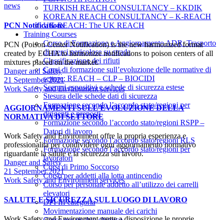
Categories
news
TURKISH REACH CONSULTANCY – KKDIK
KOREAN REACH CONSULTANCY – K-REACH
PCN Notifications
UK-REACH: The UK REACH
Training Courses
Corso di Formazione e Aggiornamento ADR: Trasporto
PCN (Poison Center Notification) is the new harmonized format
di merci pericolose su strada
created by ECHA to harmonize notifications to poison centers of all
Classificazione dei rifiuti
mixtures placed on the market.
Corsi di formazione sull’evoluzione delle normative di
Author
Danger and Safety
settore: REACH – CLP – BIOCIDI
Date
21 September 2021
Scenari espositivi e schede di sicurezza estese
Categories
Work Safety and Environment services
Stesura delle schede dati di sicurezza
Formazione secondo l’accordo stato/regioni per
AGGIORNAMENTI SULL’EVOLUZIONE DELLA
dirigenti e preposti
NORMATIVA DI SETTORE
Formazione secondo l’accordo stato/regioni RSPP –
Datori di lavoro
Work Safety and Environment offre la propria esperienza e
Formazione secondo l’accordo stato/regioni RLS
professionalità per condividere ogni aggiornamento normativo
Formazione secondo l’accordo stato/regioni per
riguardante la salute e la sicurezza sul lavoro.
lavoratori
Author
Danger and Safety
Corsi di Primo Soccorso
Date
21 September 2021
Corso per addetti alla lotta antincendio
Categories
Work Safety and Environment services
Corso per personale addetto all’utilizzo dei carrelli
elevatori
SALUTE E SICUREZZA SUL LUOGO DI LAVORO
DPI III categoria
Movimentazione manuale dei carichi
Work Safety and Environment mette a disposizione le proprie
Corso per rischio chimico