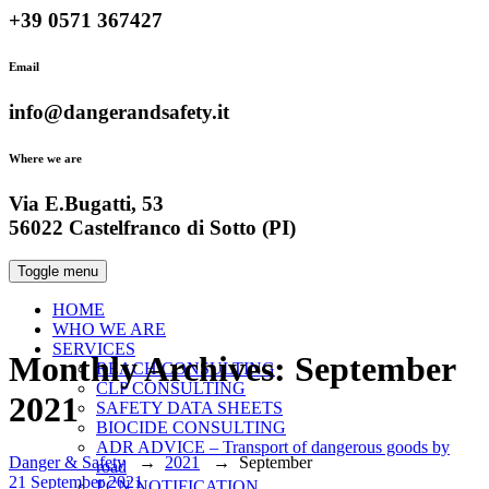
+39 0571 367427
Email
info@dangerandsafety.it
Where we are
Via E.Bugatti, 53
56022 Castelfranco di Sotto (PI)
Toggle menu
HOME
WHO WE ARE
SERVICES
Monthly Archives:
September
REACH CONSULTING
CLP CONSULTING
2021
SAFETY DATA SHEETS
BIOCIDE CONSULTING
ADR ADVICE – Transport of dangerous goods by
Danger & Safety
→
2021
→
September
road
Date
21 September 2021
PCN NOTIFICATION