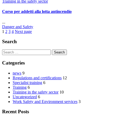
Categories
Training in the safety sector
Corso per addetti alla lotta antincendio
...
Author
Danger and Safety
1
2
3
4
Next page
Search
Search
for:
Categories
news
9
Regulations and certifications
12
Specialist training
6
Training
6
Training in the safety sector
10
Uncategorized
6
Work Safety and Environment services
3
Recent Posts