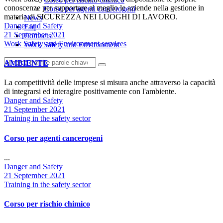
conoscenze per supportare al meglio le aziende nella gestione in
Corso per agenti cancerogeni
materia di SICUREZZA NEI LUOGHI DI LAVORO.
News
Author
Danger and Safety
Faq
Date
21 September 2021
Contacts
Categories
Work Safety and Environment services
Work Safety and Environment
AMBIENTE
La competitività delle imprese si misura anche attraverso la capacità
di integrarsi ed interagire positivamente con l'ambiente.
Author
Danger and Safety
Date
21 September 2021
Categories
Training in the safety sector
Corso per agenti cancerogeni
...
Author
Danger and Safety
Date
21 September 2021
Categories
Training in the safety sector
Corso per rischio chimico