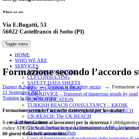
Where we are
Via E.Bugatti, 53
56022 Castelfranco di Sotto (PI)
Toggle menu
HOME
WHO WE ARE
SERVICES
Formazione secondo l’accordo st
REACH CONSULTING
CLP CONSULTING
SAFETY DATA SHEETS
Danger & Safety
→
Training in the safety sector
→
Formazione se
BIOCIDE CONSULTING
Date
21 September 2021
ADR ADVICE – Transport of dangerous goods by road
Categories
Training in the safety sector
PCN NOTIFICATION
TURKISH REACH CONSULTANCY – KKDIK
Formazione secondo l’accordo stato/regioni per lavoratori
KOREAN REACH CONSULTANCY – K-REACH
UK-REACH: The UK REACH
Training Courses
Il
corso di formazione ai lavoratori per la sicurezza
è obbligatorio p
Corso di Formazione e Aggiornamento ADR: Trasporto di
codice ATECO. Sono inclusi in questa formazione anche quei lavoratori
Classificazione dei rifiuti
60 giorni dalla loro assunzione.
Corsi di formazione sull’evoluzione delle normative d