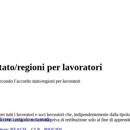
ato/regioni per lavoratori
condo l’accordo stato/regioni per lavoratori
er tutti i lavoratori e soci lavoratori che, indipendentemente dalla tipolo
 merci pericolose su strada
 che svolgono un’attività priva di retribuzione solo al fine di apprend
i settore: REACH – CLP – BIOCIDI