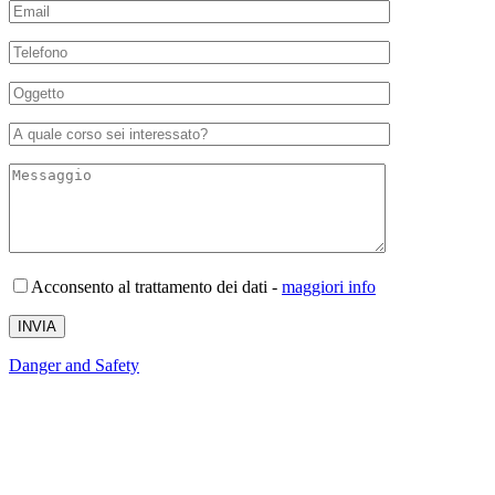
Acconsento al trattamento dei dati
-
maggiori info
Author
Danger and Safety