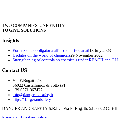
TWO COMPANIES, ONE ENTITY
TO GIVE SOLUTIONS
Insights
Formazione obbligatoria all’uso di diisocianati
18 July 2023
Updates on the world of chemicals
29 November 2022
Strengthening of controls on chemicals under REACH and CL
Contact US
Via E.Bugatti, 53
56022 Castelfranco di Sotto (PI)
+39 0571 367427
info@dangerandsafety.it
https://dangerandsafety.it
DANGER AND SAFETY S.R.L. - Via E. Bugatti, 53 56022 Castelfranco
Privacy and cookies policy