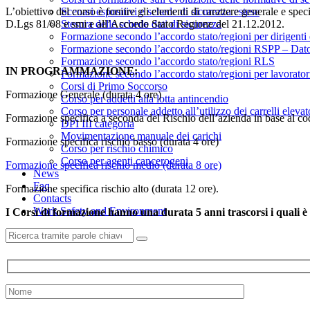
L’obiettivo del corso è fornire gli elementi di carattere generale e specif
Scenari espositivi e schede di sicurezza estese
D.Lgs 81/08 e smi e all’Accordo Stato Regione del 21.12.2012.
Stesura delle schede dati di sicurezza
Formazione secondo l’accordo stato/regioni per dirigenti 
Formazione secondo l’accordo stato/regioni RSPP – Dator
Formazione secondo l’accordo stato/regioni RLS
IN PROGRAMMAZIONE:
Formazione secondo l’accordo stato/regioni per lavorator
Corsi di Primo Soccorso
Formazione Generale (durata 4 ore)
Corso per addetti alla lotta antincendio
Corso per personale addetto all’utilizzo dei carrelli elevat
Formazione specifica a seconda del Rischio dell’azienda in base al
DPI III categoria
Movimentazione manuale dei carichi
Formazione specifica rischio basso (durata 4 ore)
Corso per rischio chimico
Corso per agenti cancerogeni
Formazione specifica rischio medio (durata 8 ore)
News
Faq
Formazione specifica rischio alto (durata 12 ore).
Contacts
Work Safety and Environment
I Corsi di formazione hanno una durata 5 anni trascorsi i quali è