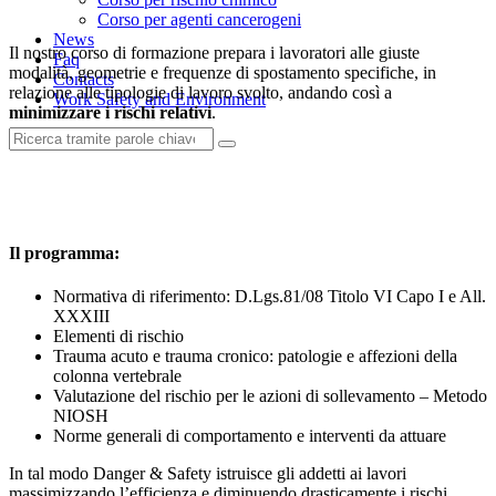
Corso per agenti cancerogeni
News
Il nostro corso di formazione prepara i lavoratori alle giuste
Faq
modalità, geometrie e frequenze di spostamento specifiche, in
Contacts
relazione alle tipologie di lavoro svolto, andando così a
Work Safety and Environment
minimizzare i rischi relativi
.
Il programma:
Normativa di riferimento: D.Lgs.81/08 Titolo VI Capo I e All.
XXXIII
Elementi di rischio
Trauma acuto e trauma cronico: patologie e affezioni della
colonna vertebrale
Valutazione del rischio per le azioni di sollevamento – Metodo
NIOSH
Norme generali di comportamento e interventi da attuare
In tal modo Danger & Safety istruisce gli addetti ai lavori
massimizzando l’efficienza e diminuendo drasticamente i rischi