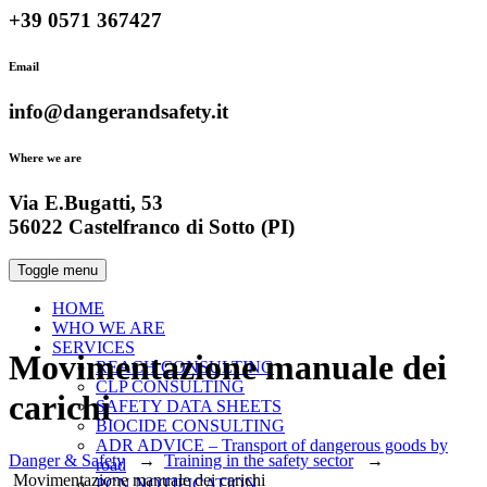
+39 0571 367427
Email
info@dangerandsafety.it
Where we are
Via E.Bugatti, 53
56022 Castelfranco di Sotto (PI)
Toggle menu
HOME
WHO WE ARE
SERVICES
Movimentazione manuale dei
REACH CONSULTING
CLP CONSULTING
carichi
SAFETY DATA SHEETS
BIOCIDE CONSULTING
ADR ADVICE – Transport of dangerous goods by
Danger & Safety
→
Training in the safety sector
→
road
Movimentazione manuale dei carichi
PCN NOTIFICATION