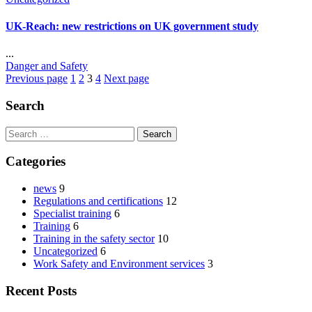
UK-Reach: new restrictions on UK government study
...
Author
Danger and Safety
Previous page
1
2
3
4
Next page
Search
Search
for:
Categories
news
9
Regulations and certifications
12
Specialist training
6
Training
6
Training in the safety sector
10
Uncategorized
6
Work Safety and Environment services
3
Recent Posts