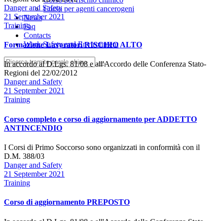
Author
Danger and Safety
Corso per agenti cancerogeni
Date
21 September 2021
News
Categories
Training
Faq
Contacts
Work Safety and Environment
Formazione Lavoratori RISCHIO ALTO
In accordo al D.Lgs. 81/08 e all'Accordo delle Conferenza Stato-
Regioni del 22/02/2012
Author
Danger and Safety
Date
21 September 2021
Categories
Training
Corso completo e corso di aggiornamento per ADDETTO
ANTINCENDIO
I Corsi di Primo Soccorso sono organizzati in conformità con il
D.M. 388/03
Author
Danger and Safety
Date
21 September 2021
Categories
Training
Corso di aggiornamento PREPOSTO