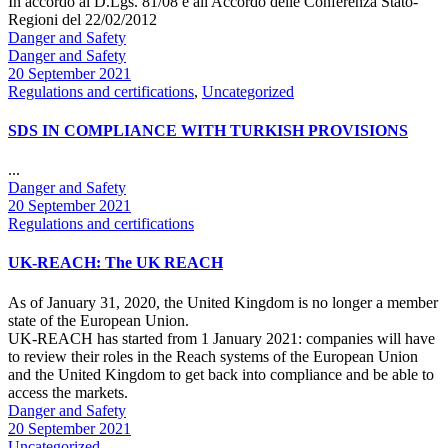
In accordo al D.Lgs. 81/08 e all'Accordo delle Conferenza Stato-
Regioni del 22/02/2012
Author
Danger and Safety
Author
Danger and Safety
Date
20 September 2021
Categories
Regulations and certifications
,
Uncategorized
SDS IN COMPLIANCE WITH TURKISH PROVISIONS
...
Author
Danger and Safety
Date
20 September 2021
Categories
Regulations and certifications
UK-REACH: The UK REACH
As of January 31, 2020, the United Kingdom is no longer a member
state of the European Union.
UK-REACH has started from 1 January 2021: companies will have
to review their roles in the Reach systems of the European Union
and the United Kingdom to get back into compliance and be able to
access the markets.
Author
Danger and Safety
Date
20 September 2021
Categories
Uncategorized