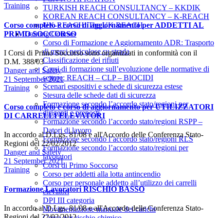
Categories
Training
TURKISH REACH CONSULTANCY – KKDIK
KOREAN REACH CONSULTANCY – K-REACH
Corso completo e corso di aggiornamento per ADDETTI AL
UK-REACH: The UK REACH
PRIMO SOCCORSO
Training Courses
Corso di Formazione e Aggiornamento ADR: Trasporto
di merci pericolose su strada
I Corsi di Primo Soccorso sono organizzati in conformità con il
Classificazione dei rifiuti
D.M. 388/03
Corsi di formazione sull’evoluzione delle normative di
Author
Danger and Safety
settore: REACH – CLP – BIOCIDI
Date
21 September 2021
Scenari espositivi e schede di sicurezza estese
Categories
Training
Stesura delle schede dati di sicurezza
Formazione secondo l’accordo stato/regioni per
Corso completo e corso di aggiornamento per UTILIZZATORI
dirigenti e preposti
DI CARRELLI ELEVATORI
Formazione secondo l’accordo stato/regioni RSPP –
Datori di lavoro
In accordo al D.Lgs. 81/08 e all'Accordo delle Conferenza Stato-
Formazione secondo l’accordo stato/regioni RLS
Regioni del 22/02/2012
Formazione secondo l’accordo stato/regioni per
Author
Danger and Safety
lavoratori
Date
21 September 2021
Corsi di Primo Soccorso
Categories
Training
Corso per addetti alla lotta antincendio
Corso per personale addetto all’utilizzo dei carrelli
Formazione Lavoratori RISCHIO BASSO
elevatori
DPI III categoria
In accordo al D.Lgs. 81/08 e all'Accordo delle Conferenza Stato-
Movimentazione manuale dei carichi
Regioni del 22/02/2012
Corso per rischio chimico