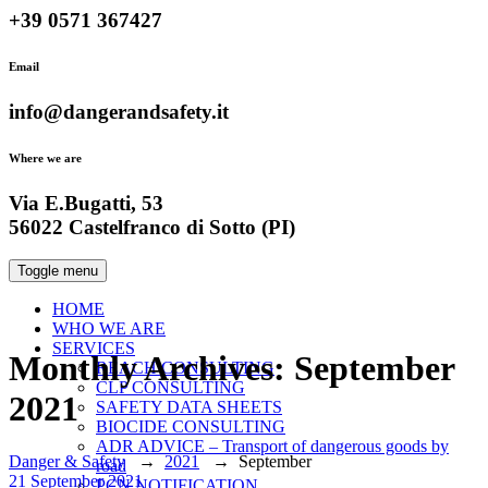
+39 0571 367427
Email
info@dangerandsafety.it
Where we are
Via E.Bugatti, 53
56022 Castelfranco di Sotto (PI)
Toggle menu
HOME
WHO WE ARE
SERVICES
Monthly Archives:
September
REACH CONSULTING
CLP CONSULTING
2021
SAFETY DATA SHEETS
BIOCIDE CONSULTING
ADR ADVICE – Transport of dangerous goods by
Danger & Safety
→
2021
→
September
road
Date
21 September 2021
PCN NOTIFICATION