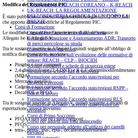
Modifica del Regolamento PIC
CONSULENZA REACH COREANO – K-REACH
UK-REACH: LA REGOLAMENTAZIONE
DELL’INDUSTRIA CHIMICA IN UK DOPO LA
È stato pubblicato il nuovo Regolamento delegato (UE) 2022/643
BREXIT
che apporta alcune modifiche al Regolamento PIC.
Corsi di Formazione
Le modifiche riguardano l’inserimento di alcune sostanze in
Corsi di Formazione in modalità differita
Allegato I e in Allegato V.
Corso di Formazione e Aggiornamento ADR: Trasporto
di merci pericolose su strada
Tra le sostanze inserite in Allegato I, quindi soggette all’obbligo di
Classificazione dei rifiuti
notifica di esportazione, troviamo:
Corsi di formazione sull’evoluzione delle normative di
settore: REACH – CLP – BIOCIDI
Piombo e suoi composti
Scenari espositivi e schede di sicurezza estese
2,4-dinitrotoluene (2,4-DNT) e il 4,4’-diamminodifenilmetano
Stesura delle schede dati di sicurezza
(MDA)
Formazione secondo l’accordo stato/regioni per
Mercurio metallico
dirigenti e preposti
Cadmio e suoi composti
Formazione secondo l’accordo stato/regioni RSPP –
DecaBDE e PFOA
Datori di lavoro
Formazione secondo l’accordo stato/regioni RLS
Tra le sostanze inserite in Allegato V, quindi soggette a divieto di
Formazione secondo l’accordo stato/regioni per
esportazione, invece troviamo:
lavoratori
Corsi di Primo Soccorso
PFOA i suoi sali ed i suoi composti
Corso per addetti alla lotta antincendio
PFOS
Corso per personale addetto all’utilizzo dei carrelli
tetra-, penta-, esa-, epta-, decabromodifeniletere
elevatori
DPI III categoria