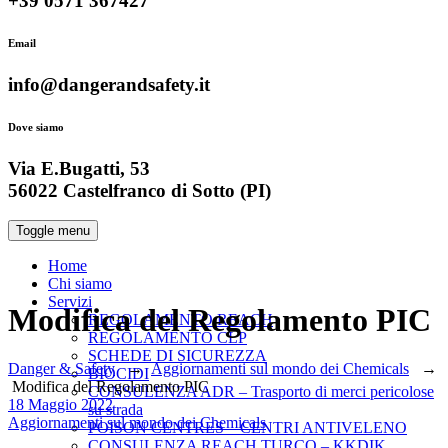
+39 0571 367427
Email
info@dangerandsafety.it
Dove siamo
Via E.Bugatti, 53
56022 Castelfranco di Sotto (PI)
Toggle menu
Home
Chi siamo
Servizi
Modifica del Regolamento PIC
REGOLAMENTO REACH
REGOLAMENTO CLP
SCHEDE DI SICUREZZA
Danger & Safety
→
Aggiornamenti sul mondo dei Chemicals
→
BIOCIDI
Modifica del Regolamento PIC
CONSULENZA ADR – Trasporto di merci pericolose
Date
18 Maggio 2022
su strada
Categories
Aggiornamenti sul mondo dei Chemicals
POISON CENTRES – CENTRI ANTIVELENO
CONSULENZA REACH TURCO – KKDIK