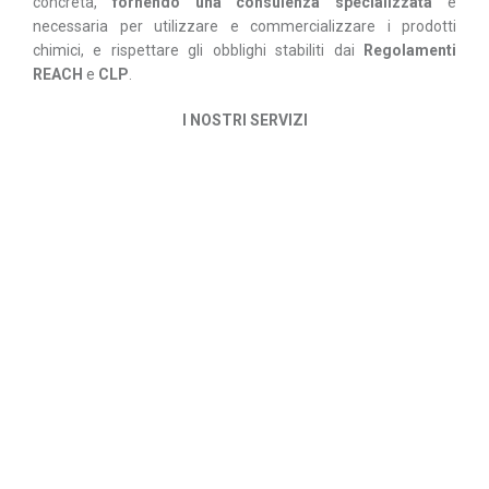
concreta,
fornendo una consulenza specializzata
e
necessaria per utilizzare e commercializzare i prodotti
chimici, e rispettare gli obblighi stabiliti dai
Regolamenti
REACH
e
CLP
.
I NOSTRI SERVIZI
Redazione di Schede di
Sicurezza
Supporto alla stesura
Assistenza telefonica
Traduzione nelle lingue
necessarie