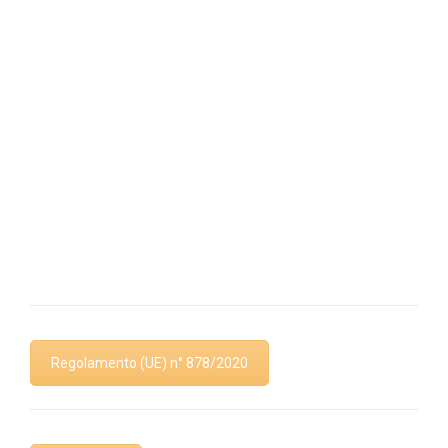
Informazione e formazione sugli
aggiornamenti delle normative
di riferimento
Fornitura dei sistemi di gestione
per l’archiviazione e la ricerca
delle Schede di Sicurezza
Regolamento (UE) n° 878/2020