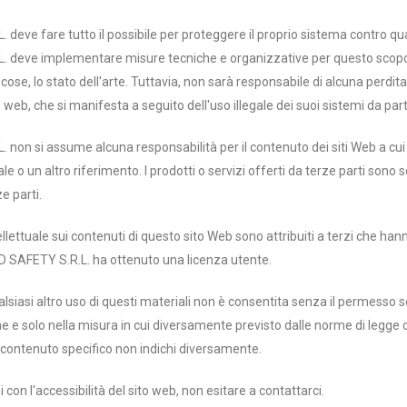
ve fare tutto il possibile per proteggere il proprio sistema contro qual
deve implementare misure tecniche e organizzative per questo scopo
 cose, lo stato dell'arte. Tuttavia, non sarà responsabile di alcuna perdita,
 web, che si manifesta a seguito dell'uso illegale dei suoi sistemi da parte
on si assume alcuna responsabilità per il contenuto dei siti Web a cui 
 o un altro riferimento. I prodotti o servizi offerti da terze parti sono so
ze parti.
intellettuale sui contenuti di questo sito Web sono attribuiti a terzi che han
 SAFETY S.R.L. ha ottenuto una licenza utente.
ualsiasi altro uso di questi materiali non è consentita senza il permesso
 e solo nella misura in cui diversamente previsto dalle norme di legge ob
l contenuto specifico non indichi diversamente.
on l'accessibilità del sito web, non esitare a contattarci.