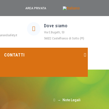
AREA PRIVATA
Dove siamo
Via E.Bugatti, 53
randsafety.it
56022 Castelfranco di Sotto (PI)
CONTATTI
→
Note Legali