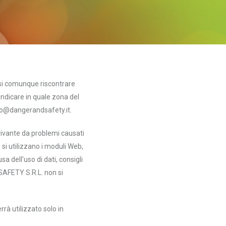
si comunque riscontrare
indicare in quale zona del
fo@
dangerandsafety.it
.
rivante da problemi causati
 si utilizzano i moduli Web,
a dell'uso di dati, consigli
SAFETY S.R.L. non si
rrà utilizzato solo in