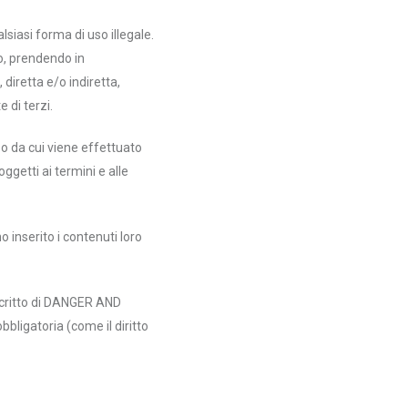
siasi forma di uso illegale.
, prendendo in
 diretta e/o indiretta,
 di terzi.
o da cui viene effettuato
ggetti ai termini e alle
no inserito i contenuti loro
 scritto di DANGER AND
bligatoria (come il diritto