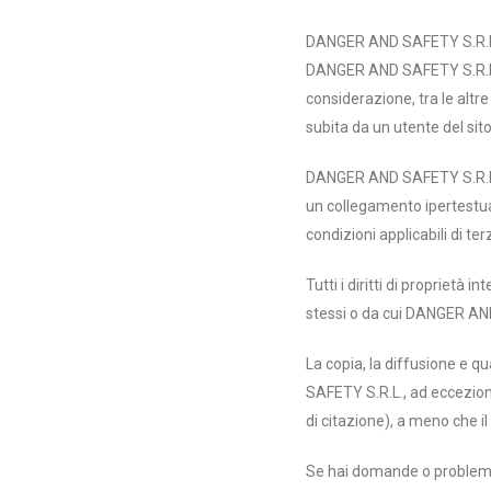
DANGER AND SAFETY S.R.L. de
DANGER AND SAFETY S.R.L. 
considerazione, tra le altre
subita da un utente del sito
DANGER AND SAFETY S.R.L. n
un collegamento ipertestuale
condizioni applicabili di ter
Tutti i diritti di proprietà 
stessi o da cui DANGER AND
La copia, la diffusione e q
SAFETY S.R.L., ad eccezione
di citazione), a meno che i
Se hai domande o problemi c