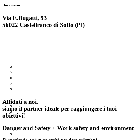
Dove siamo
Via E.Bugatti, 53
56022 Castelfranco di Sotto (PI)
Home
Chi siamo
Contatti
→
Danger & Safety
Contatti
Servizi
REGOLAMENTO REACH
REGOLAMENTO CLP
SCHEDE DI SICUREZZA
BIOCIDI
CONSULENZA ADR – Trasporto di merci pericolose su
strada
POISON CENTRES – CENTRI ANTIVELENO
Affidati a noi,
CONSULENZA REACH TURCO – KKDIK
siamo il partner ideale per raggiungere i tuoi
CONSULENZA REACH COREANO – K-REACH
obiettivi!
UK-REACH: LA REGOLAMENTAZIONE
DELL’INDUSTRIA CHIMICA IN UK DOPO LA BREXIT
Danger and Safety + Work safety and environment
Corsi di Formazione
Corsi di Formazione in modalità differita
Corso di Formazione e Aggiornamento ADR: Trasporto di