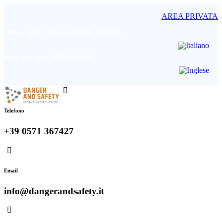
AREA PRIVATA
D&S - WS&E: Due aziende, un'unica
entità per dare SOLUZIONI
Telefono
+39 0571 367427
Email
info@dangerandsafety.it