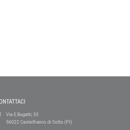
ONTATTACI
Via E.Bugatti, 53
56022 Castelfranco di Sotto (PI)