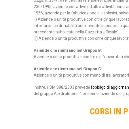
D.Lgs. n. 334/1999, centrali termoelettriche, impianti e 
230/1995, aziende estrattive ed altre attività minerari
1956, aziende per la fabbricazione di esplosivi, polve
II) Aziende o unità produttive con oltre cinque lavorato
infortunistico di inabilità permanente superiore a quat
precedente pubblicate nella Gazzetta Ufficiale).
III) Aziende o unità produttive con oltre cinque lavor
Aziende che rientrano nel Gruppo B:
Aziende o unità produttive con tre o più lavoratori c
Aziende che rientrano nel Gruppo C:
Aziende o unità produttive con meno di tre lavorator
Inoltre, il DM 388/2003 prevede
l’obbligo di aggiorn
del gruppo A e di almeno 4 ore per le aziende dei grup
CORSI IN