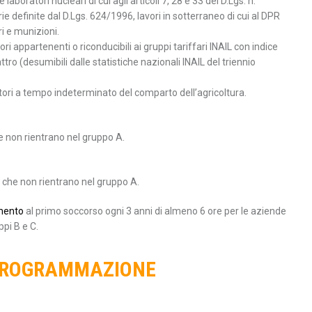
laboratori nucleari di cui agli articoli 7, 28 e 33 del D.Lgs. n.
e definite dal D.Lgs. 624/1996, lavori in sotterraneo di cui al DPR
ri e munizioni.
ri appartenenti o riconducibili ai gruppi tariffari INAIL con indice
tro (desumibili dalle statistiche nazionali INAIL del triennio
atori a tempo indeterminato del comparto dell’agricoltura.
he non rientrano nel gruppo A.
i che non rientrano nel gruppo A.
amento
al primo soccorso ogni 3 anni di almeno 6 ore per le aziende
pi B e C.
 PROGRAMMAZIONE