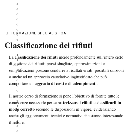
→
→
Formazione specialistica
Classificazione dei rifiuti
REGOLAMENTO CLP
SCHEDE DI SICUREZZA
BIOCIDI
CONSULENZA ADR – Trasporto di merci pericolose su strada
POISON CENTRES – CENTRI ANTIVELENO
CONSULENZA REACH TURCO – KKDIK
FORMAZIONE SPECIALISTICA
CONSULENZA REACH COREANO – K-REACH
UK-REACH: LA REGOLAMENTAZIONE DELL’INDUSTRIA CHIMICA IN UK DOPO
Classificazione dei rifiuti
LA BREXIT
Corsi di Formazione
Corsi di Formazione in modalità differita
classificazione dei
rifiuti
La
incide profondamente sull’intero ciclo
Corso di Formazione e Aggiornamento ADR: Trasporto di merci pericolose su strada
di gestione dei rifiuti: prassi sbagliate, approssimazioni e
Classificazione dei rifiuti
semplificazioni possono condurre a risultati errati, possibili sanzioni
Corsi di formazione sull’evoluzione delle normative di settore: REACH – CLP –
BIOCIDI
o anche ad un approccio cautelativo ingiustificato che può
Scenari espositivi e schede di sicurezza estese
aggravio di costi
adempimenti
comportare un
e di
.
Stesura delle schede dati di sicurezza
Formazione secondo l’accordo stato/regioni per dirigenti e preposti
Il nostro corso di formazione si pone l’obiettivo di fornite tutte le
Formazione secondo l’accordo stato/regioni RSPP – Datori di lavoro
Formazione secondo l’accordo stato/regioni RLS
caratterizzare i
rifiuti
classificarli in
conoscenze necessarie per
e
Formazione secondo l’accordo stato/regioni per lavoratori
modo corretto
secondo le disposizioni in vigore, evidenziando
Corsi di Primo Soccorso
anche gli aggiornamenti tecnici e normativi che stanno interessando
Corso per addetti alla lotta antincendio
Corso per personale addetto all’utilizzo dei carrelli elevatori
il settore.
DPI III categoria
Movimentazione manuale dei carichi