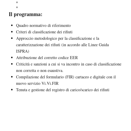
Corso per rischio chimico
Corso per agenti cancerogeni
News
Il programma:
Glossario e FAQ
Contatti
Quadro normativo di riferimento
Work Safety and Environment
Criteri di classificazione dei rifiuti
Sostenibilità Ambientale
Approccio metodologico per la classificazione e la
caratterizzazione dei rifiuti (in accordo alle Linee Guida
ISPRA)
Attribuzione del corretto codice EER
Criticità e sanzioni a cui si va incontro in caso di classificazione
non corretta o non esaustiva.
Compilazione del formulario (FIR) cartaceo e digitale con il
nuovo servizio Vi.Vi.FIR
Tenuta e gestione del registro di carico/scarico dei rifiuti