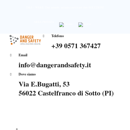
D&S - WS&E: Due aziende, un'unica entità per dare SOLUZIONI
AREA PRIVATA
Telefono
+39 0571 367427
Email
info@dangerandsafety.it
Dove siamo
Via E.Bugatti, 53
56022 Castelfranco di Sotto (PI)
Home
Classificazione dei rifiuti
Chi siamo
Servizi
REGOLAMENTO REACH