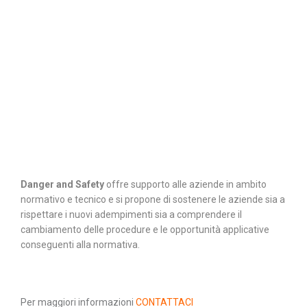
SERVIZIO DI VERIFICA DELLA
SOMIGLIANZA CHIMICA
SOSTITUZIONE CON SOSTANZE
CHIMICHE PIU’ SICURE
CORSI DI FORMAZIONE
Danger and Safety
offre supporto alle aziende in ambito
normativo e tecnico e si propone di sostenere le aziende sia a
rispettare i nuovi adempimenti sia a comprendere il
cambiamento delle procedure e le opportunità applicative
conseguenti alla normativa.
Per maggiori informazioni
CONTATTACI