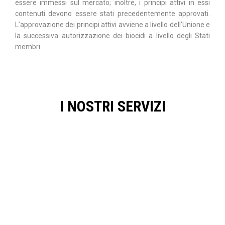
essere immessi sul mercato; inoltre, i principi attivi in essi
contenuti devono essere stati precedentemente approvati.
L’approvazione dei principi attivi avviene a livello dell’Unione e
la successiva autorizzazione dei biocidi a livello degli Stati
membri.
I NOSTRI SERVIZI
SUPPORTO NEL PROCESSO DI
APPROVAZIONE E RINNOVO
DEI PRINCIPI ATTIVI
AUTORIZZAZIONE DI BIOCIDI