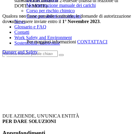
stannatetradecanoato di 2-etilesile (massa di reazione di
Movimentazione manuale dei carichi
DOTE e MOTE)
Corso per rischio chimico
Qualora non fosse possibile sostituirle, le domande di autorizzazione
Corso per agenti cancerogeni
dovranno essere inviate entro il
1° Novembre 2023
.
News
Glossario e FAQ
Contatti
Work Safety and Environment
Per maggiori informazioni
CONTATTACI
Sostenibilità Ambientale
Author
Danger and Safety
DUE AZIENDE, UN'UNICA ENTITÀ
PER DARE SOLUZIONI
Approfondimenti