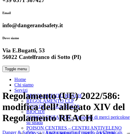
+39 0571 367427
Email
info@dangerandsafety.it
Dove siamo
Via E.Bugatti, 53
56022 Castelfranco di Sotto (PI)
Toggle menu
Home
Chi siamo
Servizi
Regolamento (UE) 2022/586:
REGOLAMENTO REACH
REGOLAMENTO CLP
modifica dell’allegato XIV del
SCHEDE DI SICUREZZA
BIOCIDI
Regolamento REACH
CONSULENZA ADR – Trasporto di merci pericolose
su strada
POISON CENTRES – CENTRI ANTIVELENO
Danger & Safety
→
Aggiornamenti sul mondo dei Chemicals
→
CONSULENZA REACH TURCO – KKDIK